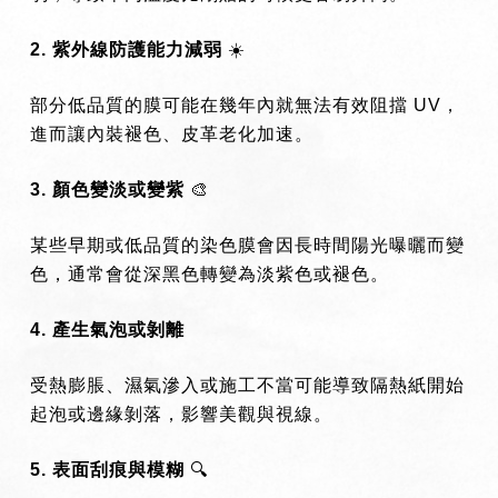
2. 紫外線防護能力減弱
☀
️
部分低品質的膜可能在幾年內就無法有效阻擋 UV，
進而讓內裝褪色、皮革老化加速。
3. 顏色變淡或變紫
🎨
某些早期或低品質的染色膜會因長時間陽光曝曬而變
色，通常會從深黑色轉變為淡紫色或褪色。
4. 產生氣泡或剝離
受熱膨脹、濕氣滲入或施工不當可能導致隔熱紙開始
起泡或邊緣剝落，影響美觀與視線。
5. 表面刮痕與模糊
🔍