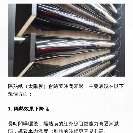
隔熱紙（太陽膜）會隨著時間衰退，主要表現在以下
幾個方面：
1. 隔熱效果下降
🌡
️
長時間曝曬後，隔熱膜的紅外線阻擋能力會逐漸減
弱，導致車內溫度比剛貼的時候更容易升高。