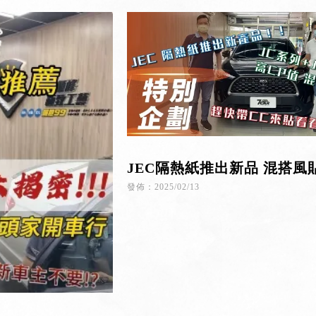
JEC隔熱紙推出新品 混搭風
高CP值和經濟性
發佈：2025/02/13